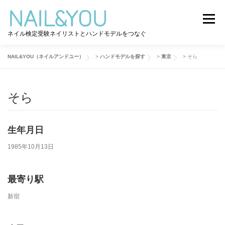
コ
ン
メニュー
テ
ネイル検定受験ネイリストとハンドモデルをつなぐ
ン
ツ
へ
NAIL&YOU（ネイルアンドユー）
>
ハンドモデルを探す
>
東京
>
そら
ログイン
ユーザー登録
NAIL&YOU使い方
ス
キ
ッ
そら
プ
ハンドモデルを探す
ネイル検定道コラム
生年月日
お問い合わせ
1985年10月13日
最寄り駅
新宿