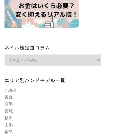
ネイル検定道コラム
ネ
イ
ル
検
エリア別ハンドモデル一覧
定
道
北海道
コ
青森
ラ
岩手
ム
宮城
秋田
山形
福島