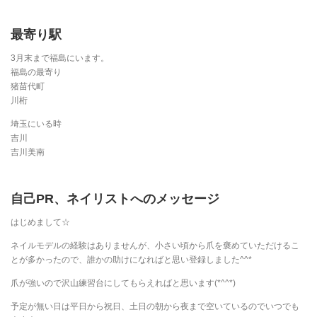
最寄り駅
3月末まで福島にいます。
福島の最寄り
猪苗代町
川桁
埼玉にいる時
吉川
吉川美南
自己PR、ネイリストへのメッセージ
はじめまして☆
ネイルモデルの経験はありませんが、小さい頃から爪を褒めていただけるこ
とが多かったので、誰かの助けになればと思い登録しました^^*
爪が強いので沢山練習台にしてもらえればと思います(*^^*)
予定が無い日は平日から祝日、土日の朝から夜まで空いているのでいつでも