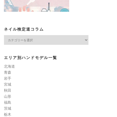
ネイル検定道コラム
ネ
イ
ル
検
エリア別ハンドモデル一覧
定
道
北海道
コ
青森
ラ
岩手
ム
宮城
秋田
山形
福島
茨城
栃木