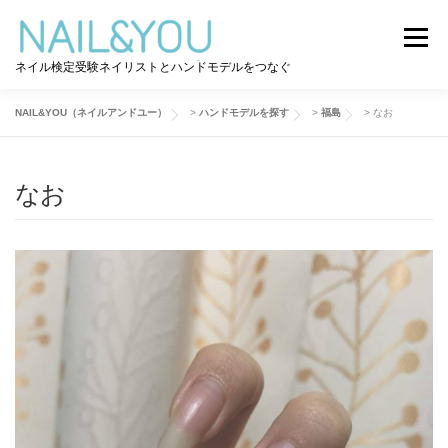
コ
ン
メニュー
テ
ネイル検定受験ネイリストとハンドモデルをつなぐ
ン
ツ
へ
NAIL&YOU（ネイルアンドユー）
>
ハンドモデルを探す
>
福島
>
なお
ログイン
ユーザー登録
NAIL&YOU使い方
ス
キ
ッ
なお
プ
ハンドモデルを探す
ネイル検定道コラム
お問い合わせ