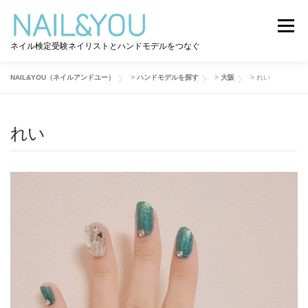
コ
ン
メニュー
テ
ネイル検定受験ネイリストとハンドモデルをつなぐ
ン
ツ
へ
NAIL&YOU（ネイルアンドユー）
>
ハンドモデルを探す
>
大阪
>
れい
ログイン
ユーザー登録
NAIL&YOU使い方
ス
キ
ッ
れい
プ
ハンドモデルを探す
ネイル検定道コラム
お問い合わせ