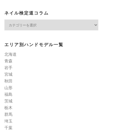
ネイル検定道コラム
ネ
イ
ル
検
エリア別ハンドモデル一覧
定
道
北海道
コ
青森
ラ
岩手
ム
宮城
秋田
山形
福島
茨城
栃木
群馬
埼玉
千葉