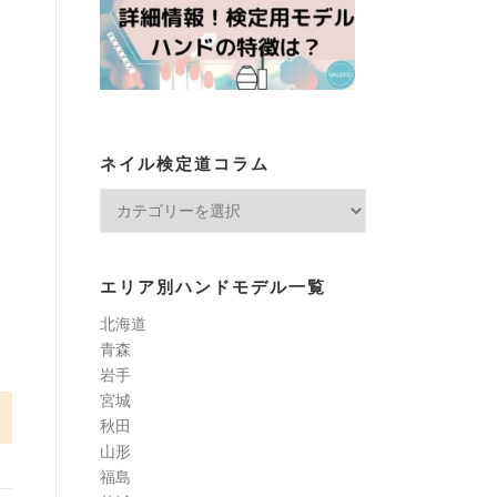
ネイル検定道コラム
ネ
イ
ル
検
エリア別ハンドモデル一覧
定
北海道
道
青森
コ
岩手
ラ
宮城
ム
秋田
山形
福島