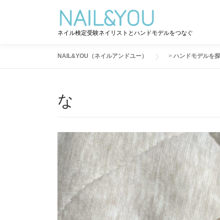
コ
ン
テ
ネイル検定受験ネイリストとハンドモデルをつなぐ
ン
ツ
NAIL&YOU（ネイルアンドユー）
>
ハンドモデルを
へ
ス
キ
な
ッ
プ