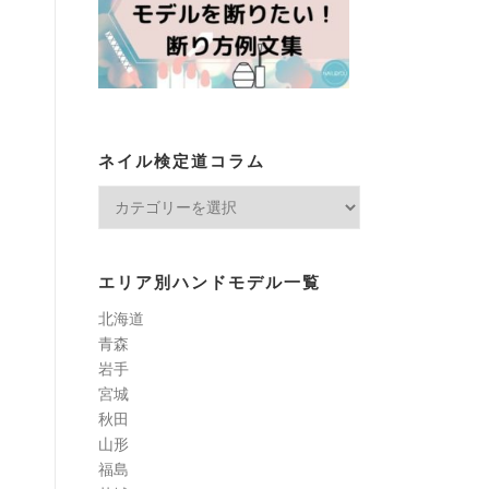
ネイル検定道コラム
ネ
イ
ル
検
エリア別ハンドモデル一覧
定
北海道
道
青森
コ
岩手
ラ
宮城
ム
秋田
山形
福島