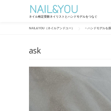
コ
ン
テ
ネイル検定受験ネイリストとハンドモデルをつなぐ
ン
ツ
NAIL&YOU（ネイルアンドユー）
>
ハンドモデルを
へ
ス
キ
ask
ッ
プ