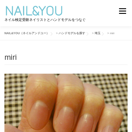
コ
ン
メニュー
テ
ネイル検定受験ネイリストとハンドモデルをつなぐ
ン
ツ
へ
NAIL&YOU（ネイルアンドユー）
>
ハンドモデルを探す
>
埼玉
>
miri
ログイン
ユーザー登録
NAIL&YOU使い方
ス
キ
ッ
miri
プ
ハンドモデルを探す
ネイル検定道コラム
お問い合わせ