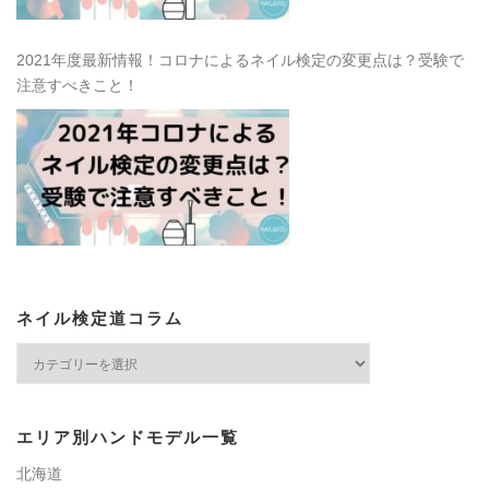
2021年度最新情報！コロナによるネイル検定の変更点は？受験で
注意すべきこと！
ネイル検定道コラム
ネ
イ
ル
検
エリア別ハンドモデル一覧
定
道
北海道
コ