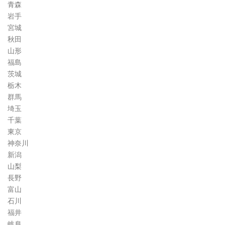
青森
ラ
岩手
ム
宮城
秋田
山形
福島
茨城
栃木
群馬
埼玉
千葉
東京
神奈川
新潟
山梨
長野
富山
石川
福井
岐阜