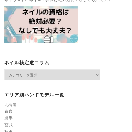
ネイル検定道コラム
ネ
イ
ル
検
エリア別ハンドモデル一覧
定
道
北海道
コ
青森
ラ
岩手
ム
宮城
秋田