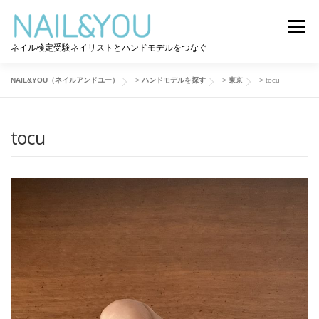
コ
ン
メニュー
テ
ネイル検定受験ネイリストとハンドモデルをつなぐ
ン
ツ
へ
NAIL&YOU（ネイルアンドユー）
>
ハンドモデルを探す
>
東京
>
tocu
ログイン
ユーザー登録
NAIL&YOU使い方
ス
キ
ッ
tocu
プ
ハンドモデルを探す
ネイル検定道コラム
お問い合わせ