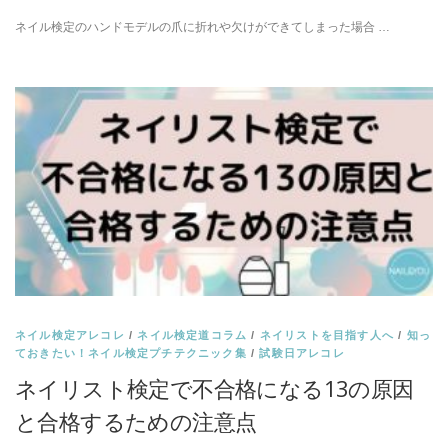
ネイル検定のハンドモデルの爪に折れや欠けができてしまった場合 …
ネイル検定アレコレ
/
ネイル検定道コラム
/
ネイリストを目指す人へ
/
知っ
ておきたい！ネイル検定プチテクニック集
/
試験日アレコレ
ネイリスト検定で不合格になる13の原因
と合格するための注意点