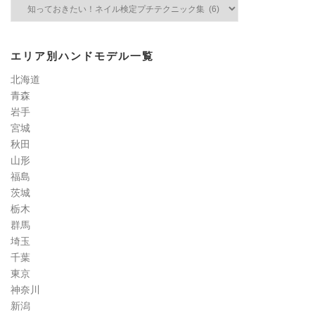
ネ
イ
ル
検
エリア別ハンドモデル一覧
定
道
北海道
コ
青森
ラ
岩手
ム
宮城
秋田
山形
福島
茨城
栃木
群馬
埼玉
千葉
東京
神奈川
新潟