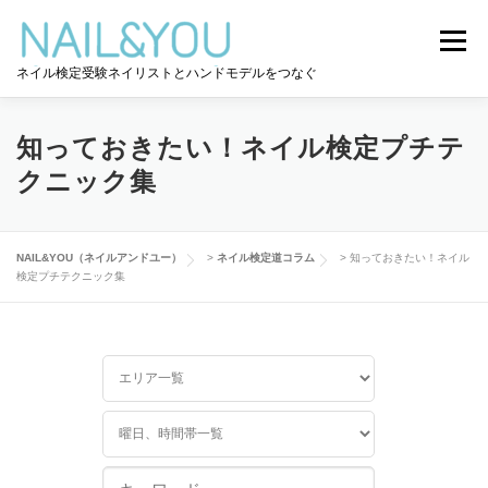
コ
ン
メニュー
テ
ネイル検定受験ネイリストとハンドモデルをつなぐ
ン
ツ
へ
ログイン
ユーザー登録
NAIL&YOU使い方
ス
知っておきたい！ネイル検定プチテ
キ
クニック集
ッ
プ
ハンドモデルを探す
ネイル検定道コラム
NAIL&YOU（ネイルアンドユー）
>
ネイル検定道コラム
>
知っておきたい！ネイル
検定プチテクニック集
お問い合わせ