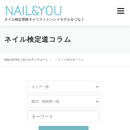
コ
ン
メニュー
テ
ネイル検定受験ネイリストとハンドモデルをつなぐ
ン
ツ
へ
ログイン
ユーザー登録
NAIL&YOU使い方
ス
ネイル検定道コラム
キ
ッ
プ
ハンドモデルを探す
ネイル検定道コラム
NAIL&YOU（ネイルアンドユー）
>
ネイル検定道コラム
お問い合わせ