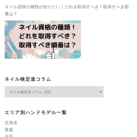
ネイル資格の種類が知りたい！どれを取得すべき？取得すべき順
番は？
ネイル検定道コラム
ネ
イ
ル
検
エリア別ハンドモデル一覧
定
道
北海道
コ
青森
ラ
岩手