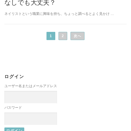
なしでも大丈夫？
ネイリストという職業に興味を持ち、ちょっと調べるとよく見かけ …
投
稿
1
2
次へ
ナ
ビ
ゲ
ー
シ
ログイン
ョ
ユーザー名またはメールアドレス
ン
パスワード